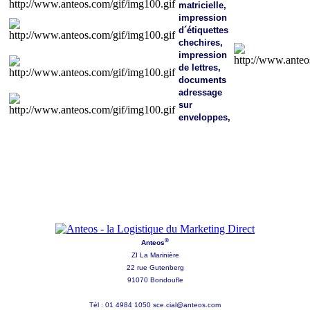
matricielle,
impression
d´étiquettes
chechires,
impression
de lettres,
documents
adressage
sur
enveloppes,
®
Anteos
ZI La Marinière
22 rue Gutenberg
91070 Bondoufle
Tél : 01 4984 1050
sce.cial@anteos.com